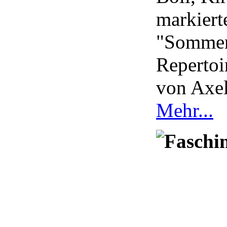
markiert
"Sommert
Repertoi
von Axel
Mehr...